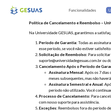
Funcionalidades
U
Política de Cancelamento e Reembolso – Un
Na Universidade GESUAS, garantimos a satisfaçã
Período de Garantia
: Todas as assinatur
esse período, se você não estiver satisfei
Solicitação de Reembolso
: Para solicit
suporte@universidadegesuas.com.br
ou do
Cancelamento Após o Período de Gara
Assinatura Mensal
: Após os 7 dias
meses subsequentes, mas não haverá
Assinatura Semestral e Anual
: Ap
período não utilizado. Você continuar
Processo de Cancelamento
: Para cancel
com nosso suporte para assistência.
Exceções
: Reembolsos fora do período de