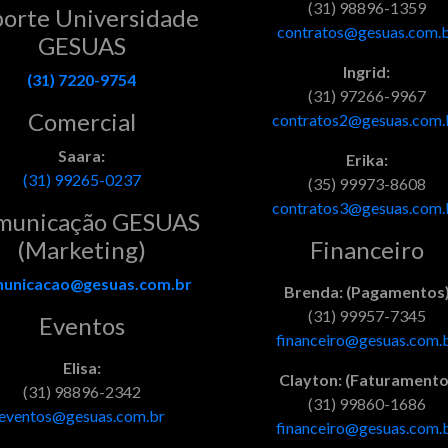
(31) 98896-1359
orte Universidade
contratos@gesuas.com.
GESUAS
Ingrid:
(31) 7220-9754
(31) 97266-9967
Comercial
contratos2@gesuas.com.
Saara:
Erika:
(31) 99265-0237
(35) 99973-8608
contratos3@gesuas.com.
municação GESUAS
(Marketing)
Financeiro
unicacao@gesuas.com.br
Brenda: (Pagamentos
(31) 99957-7345
Eventos
financeiro@gesuas.com.
Elisa:
Clayton: (Faturamento
(31) 98896-2342
(31) 99860-1686
eventos@gesuas.com.br
financeiro@gesuas.com.