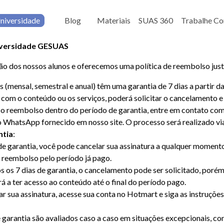
niversidade
Blog
Materiais
SUAS 360
Trabalhe C
iversidade GESUAS
o dos nossos alunos e oferecemos uma política de reembolso justa
as (mensal, semestral e anual) têm uma garantia de 7 dias a parti
to com o conteúdo ou os serviços, poderá solicitar o cancelamento 
ar o reembolso dentro do período de garantia, entre em contato co
 WhatsApp fornecido em nosso site. O processo será realizado v
ntia
:
 de garantia, você pode cancelar sua assinatura a qualquer moment
 reembolso pelo período já pago.
ós os 7 dias de garantia, o cancelamento pode ser solicitado, por
á a ter acesso ao conteúdo até o final do período pago.
ar sua assinatura, acesse sua conta no Hotmart e siga as instruçõe
 garantia são avaliados caso a caso em situações excepcionais, 